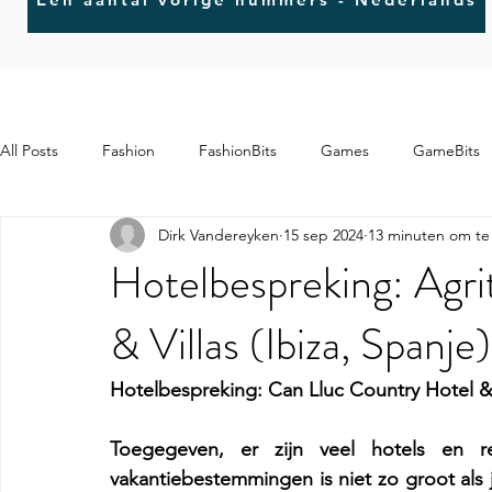
All Posts
Fashion
FashionBits
Games
GameBits
Dirk Vandereyken
15 sep 2024
13 minuten om te
MindBits
ArtBits
Hotelbespreking: Agri
& Villas (Ibiza, Spanje)
Hotelbespreking: Can Lluc Country Hotel & V
Toegegeven, er zijn veel hotels en re
vakantiebestemmingen is niet zo groot als