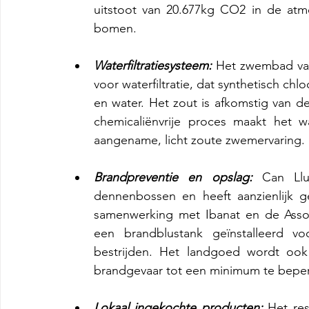
uitstoot van 20.677kg CO2 in de atmos
bomen.
Waterfiltratiesysteem:
 Het zwembad van
voor waterfiltratie, dat synthetisch chl
en water. Het zout is afkomstig van de 
chemicaliënvrije proces maakt het w
aangename, licht zoute zwemervaring.
Brandpreventie en opslag:
 Can Llu
dennenbossen en heeft aanzienlijk ge
samenwerking met Ibanat en de Associa
een brandblustank geïnstalleerd vo
bestrijden. Het landgoed wordt ook
brandgevaar tot een minimum te bepe
Lokaal ingekochte producten:
 Het res