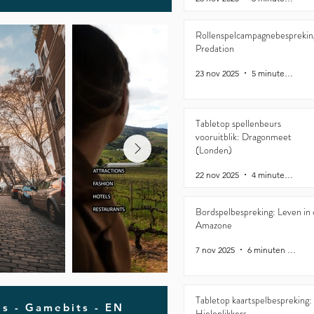
Rollenspelcampagnebesprekin
Predation
23 nov 2025
5 minuten om te lezen
Tabletop spellenbeurs
vooruitblik: Dragonmeet
(Londen)
22 nov 2025
4 minuten om te lezen
Bordspelbespreking: Leven in
Amazone
7 nov 2025
6 minuten om te lezen
Tabletop kaartspelbespreking:
ls - Gamebits - EN
Hielenlikkers