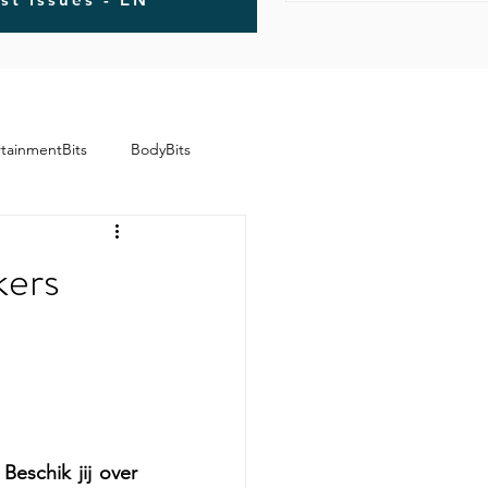
rtainmentBits
BodyBits
kers
Beschik jij over 