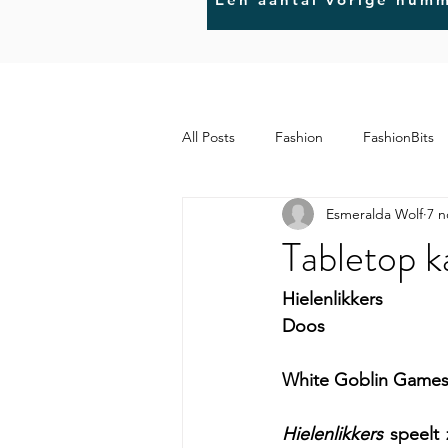
All Posts
Fashion
FashionBits
Esmeralda Wolf
7 n
MindBits
ArtBits
Tabletop k
Hielenlikkers
Doos
White Goblin Game
Hielenlikkers
 speelt 