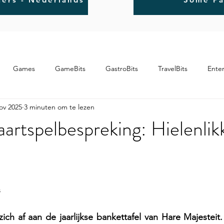
Games
GameBits
GastroBits
TravelBits
Ente
ov 2025
3 minuten om te lezen
aartspelbespreking: Hielenlik
s
zich af aan de jaarlijkse bankettafel van Hare Majesteit. 