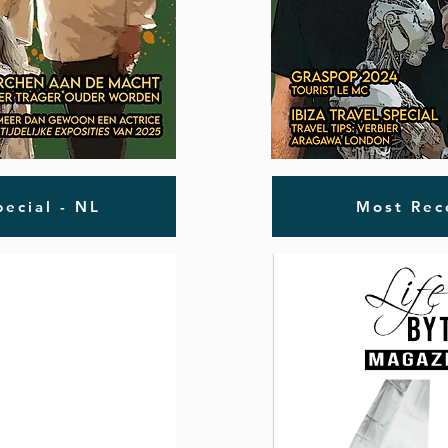
ecial - NL
Most Rec