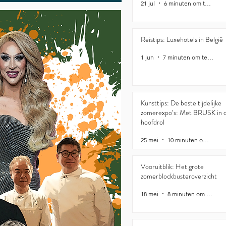
21 jul
6 minuten om te lezen
Reistips: Luxehotels in België
1 jun
7 minuten om te lezen
Kunsttips: De beste tijdelijke
zomerexpo’s: Met BRUSK in 
hoofdrol
25 mei
10 minuten om te lezen
Vooruitblik: Het grote
zomerblockbusteroverzicht
18 mei
8 minuten om te lezen