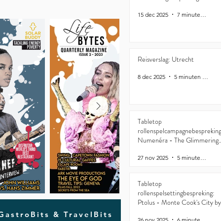
15 dec 2025
7 minuten om te lezen
Reisverslag: Utrecht
8 dec 2025
5 minuten om te lezen
Tabletop
rollenspelcampagnebespreking
Numenéra - The Glimmering
Valley
27 nov 2025
5 minuten om te lezen
Tabletop
rollenspelsettingbespreking:
Ptolus - Monte Cook's City by
the Spire
 GastroBits & TravelBits
26 nov 2025
6 minuten om te lezen