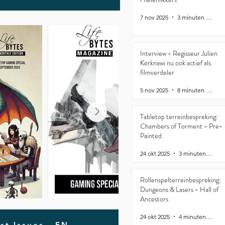
7 nov 2025
3 minuten om te lezen
Interview - Regisseur Julien
Kerknawi nu ook actief als
filmverdeler
5 nov 2025
8 minuten om te lezen
Tabletop terreinbespreking:
Chambers of Torment - Pre-
Painted
24 okt 2025
3 minuten om te lezen
Rollenspelterreinbespreking:
Dungeons & Lasers - Hall of
Ancestors
24 okt 2025
4 minuten om te lezen
st Issues - EN