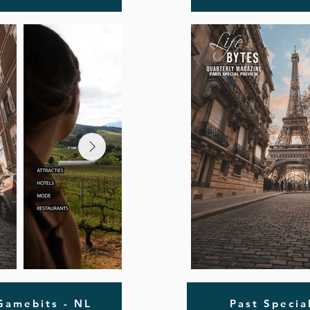
 Gamebits - NL
Past Specia