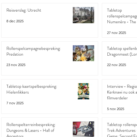
Reisverslag: Utrecht
Tabletop
rollenspelcampag
8 dec 2025
Numenéra - The 
27 nov 2025
Rollenspelcampagnebespreking:
Tabletop spellenb
Predation
Dragonmeet (Lo
23 nov 2025
22 nov 2025
Tabletop kaartspelbespreking:
Interview - Regis
Hielenlikkers
Kerknawi nu ook ac
filmverdeler
7 nov 2025
5 nov 2025
Rollenspelterreinbespreking:
Tabletop rollensp
Dungeons & Lasers - Hall of
Trek Adventures 
Ancestors
Game: Second Ed