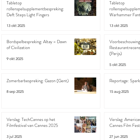
Tabletop
Tabletop
rollenspelsupplementbespreking:
rollenspelsupple
Deft Steps Light Fingers
Warhammer Fanta
Tribes and Tribula
13 okt 2025
13 okt 2025
Bordspelbespreking: Altay – Dawn
Voorbeschouwing
of Civilization
Restaurantrecens
(Parijs)
9 okt 2025
5 okt 2025
Zomerbarbespreking: Gazon (Gent)
Reportage: Spar
8 sep 2025
15 aug 2025
Verslag: TechCannes op het
Verslag: American
Filmfestival van Cannes 2025
Cannes Film Fest
3 jul 2025
27 jun 2025