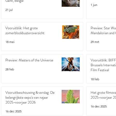
Gent, België
1 jun
21 jul
Vooruitblik: Het grote
Preview: Star Wa
zomerblockbusteroverzicht
Mandalorian and
18 mei
29 mrt
Preview: Masters of the Universe
Vooruitblik: BIF
Brussels Internat
28 feb
Film Festival
18 feb
Vooruitbeschouwing & verslag: De
Het grote filmove
belangrijkste expo's van najaar
2025-voorjaar 2
2025-voorjaar 2026
16 dec 2025
16 dec 2025