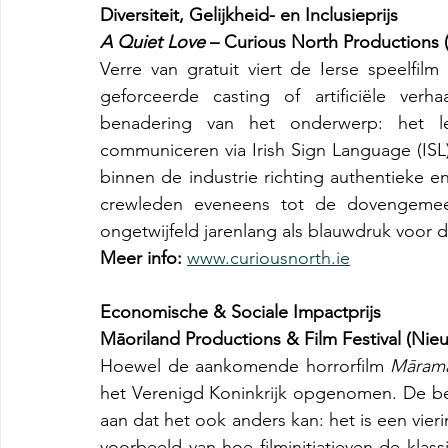
Diversiteit, Gelijkheid- en Inclusieprijs
A Quiet Love
– Curious North Productions (
Verre van gratuit viert de Ierse speelfilm 
geforceerde casting of artificiële verh
benadering van het onderwerp: het le
communiceren via Irish Sign Language (ISL)
binnen de industrie richting authentieke en
crewleden eveneens tot de dovengemeen
ongetwijfeld jarenlang als blauwdruk voor di
Meer info: 
www.curiousnorth.ie
Economische & Sociale Impactprijs
Māoriland Productions & Film Festival (Nie
Hoewel de aankomende horrorfilm 
Māram
het Verenigd Koninkrijk opgenomen. De be
aan dat het ook anders kan: het is een vi
voorbeeld van hoe filminitiatieven de klass