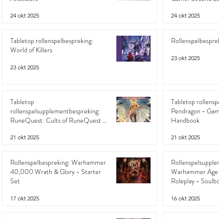
Rulebook
24 okt 2025
24 okt 2025
Tabletop rollenspelbespreking:
Rollenspelbespr
World of Killers
23 okt 2025
23 okt 2025
Tabletop
Tabletop rollensp
rollenspelsupplementbespreking:
Pendragon - Gam
RuneQuest: Cults of RuneQuest -
Handbook
The Gods of Fire and Sky
21 okt 2025
21 okt 2025
Rollenspelbespreking: Warhammer
Rollenspelsupple
40,000 Wrath & Glory - Starter
Warhammer Age 
Set
Roleplay - Soulbo
Past
17 okt 2025
16 okt 2025