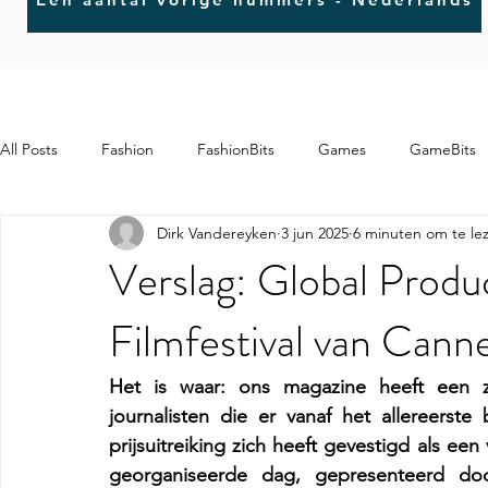
All Posts
Fashion
FashionBits
Games
GameBits
Dirk Vandereyken
3 jun 2025
6 minuten om te le
MindBits
ArtBits
Verslag: Global Produ
Filmfestival van Can
Het is waar: ons magazine heeft een z
journalisten die er vanaf het allereers
prijsuitreiking zich heeft gevestigd als een v
georganiseerde dag, gepresenteerd doo