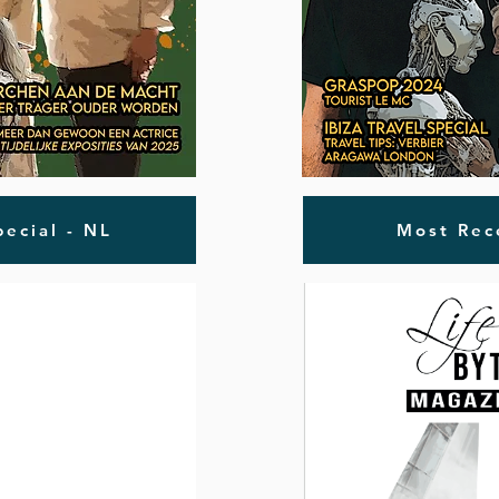
ecial - NL
Most Rec