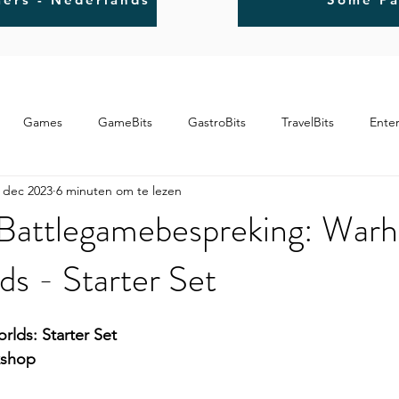
Games
GameBits
GastroBits
TravelBits
Ente
 dec 2023
6 minuten om te lezen
 Battlegamebespreking: Wa
s - Starter Set
ds: Starter Set
kshop