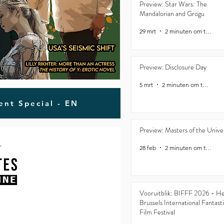
Preview: Star Wars: The
Mandalorian and Grogu
29 mrt
2 minuten om te lezen
Preview: Disclosure Day
5 mrt
2 minuten om te lezen
ent Special - EN
Preview: Masters of the Unive
28 feb
2 minuten om te lezen
Vooruitblik: BIFFF 2026 - H
Brussels International Fantast
Film Festival