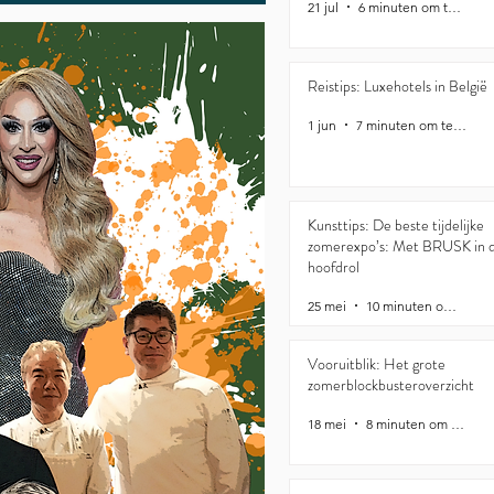
21 jul
6 minuten om te lezen
Reistips: Luxehotels in België
1 jun
7 minuten om te lezen
Kunsttips: De beste tijdelijke
zomerexpo’s: Met BRUSK in 
hoofdrol
25 mei
10 minuten om te lezen
Vooruitblik: Het grote
zomerblockbusteroverzicht
18 mei
8 minuten om te lezen