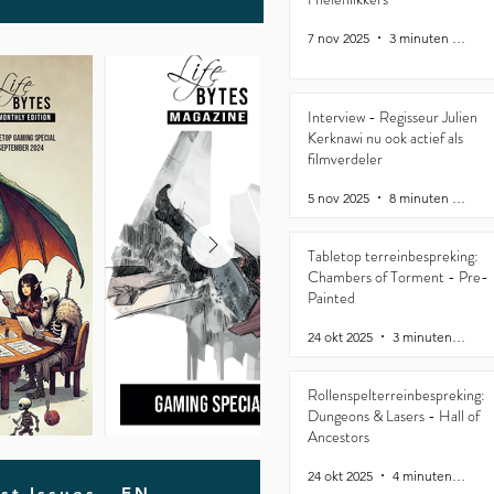
7 nov 2025
3 minuten om te lezen
Interview - Regisseur Julien
Kerknawi nu ook actief als
filmverdeler
5 nov 2025
8 minuten om te lezen
Tabletop terreinbespreking:
Chambers of Torment - Pre-
Painted
24 okt 2025
3 minuten om te lezen
Rollenspelterreinbespreking:
Dungeons & Lasers - Hall of
Ancestors
24 okt 2025
4 minuten om te lezen
st Issues - EN