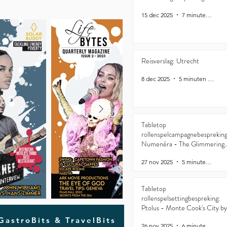
15 dec 2025
7 minuten om te lezen
Reisverslag: Utrecht
8 dec 2025
5 minuten om te lezen
Tabletop
rollenspelcampagnebespreking
Numenéra - The Glimmering
Valley
27 nov 2025
5 minuten om te lezen
Tabletop
rollenspelsettingbespreking:
Ptolus - Monte Cook's City by
the Spire
 GastroBits & TravelBits
26 nov 2025
6 minuten om te lezen