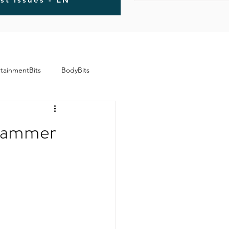
rtainmentBits
BodyBits
rhammer