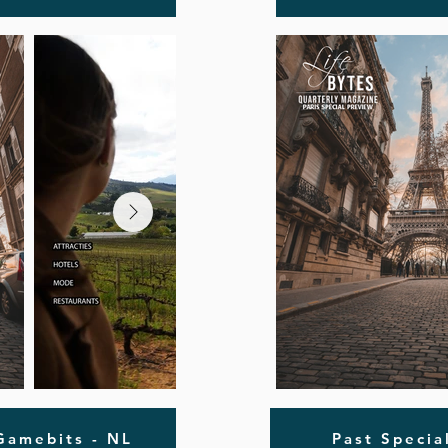
 Gamebits - NL
Past Specia