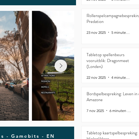
Rollenspelcampagnebesprekin
Predation
23 nov 2025
5 minuten om te lezen
Tabletop spellenbeurs
vooruitblik: Dragonmeet
(Londen)
22 nov 2025
4 minuten om te lezen
Bordspelbespreking: Leven in
Amazone
7 nov 2025
6 minuten om te lezen
Tabletop kaartspelbespreking:
ls - Gamebits - EN
Hielenlikkers