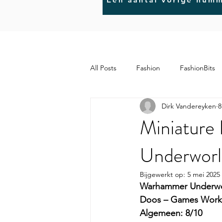
All Posts
Fashion
FashionBits
Dirk Vandereyken
8
MindBits
ArtBits
Miniature
Underworld
Bijgewerkt op:
5 mei 2025
Warhammer Underworl
Doos – Games Wor
Algemeen: 8/10