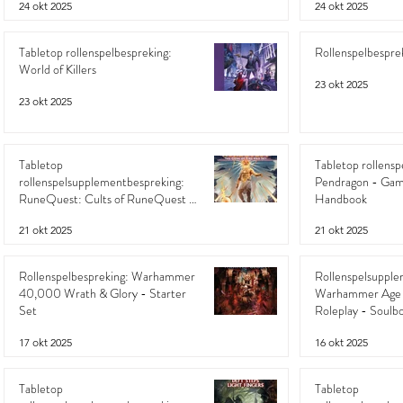
24 okt 2025
24 okt 2025
Tabletop rollenspelbespreking:
Rollenspelbespr
World of Killers
23 okt 2025
23 okt 2025
Tabletop
Tabletop rollensp
rollenspelsupplementbespreking:
Pendragon - Gam
RuneQuest: Cults of RuneQuest -
Handbook
The Gods of Fire and Sky
21 okt 2025
21 okt 2025
Rollenspelbespreking: Warhammer
Rollenspelsupple
40,000 Wrath & Glory - Starter
Warhammer Age 
Set
Roleplay - Soulbo
Past
17 okt 2025
16 okt 2025
Tabletop
Tabletop