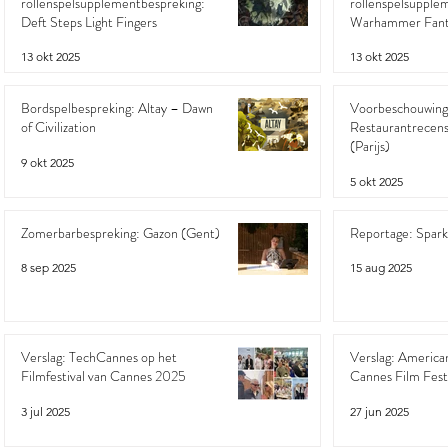
rollenspelsupplementbespreking:
rollenspelsupple
Deft Steps Light Fingers
Warhammer Fanta
Tribes and Tribula
13 okt 2025
13 okt 2025
Bordspelbespreking: Altay – Dawn
Voorbeschouwing
of Civilization
Restaurantrecens
(Parijs)
9 okt 2025
5 okt 2025
Zomerbarbespreking: Gazon (Gent)
Reportage: Spar
8 sep 2025
15 aug 2025
Verslag: TechCannes op het
Verslag: American
Filmfestival van Cannes 2025
Cannes Film Fest
3 jul 2025
27 jun 2025