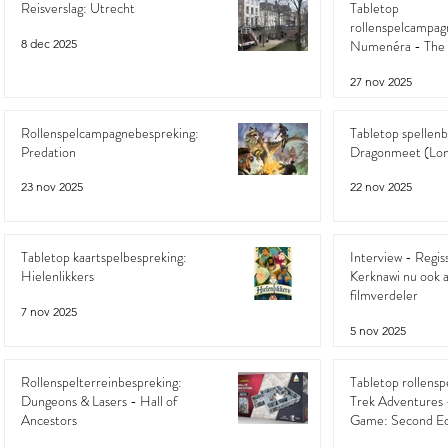
Reisverslag: Utrecht
Tabletop
rollenspelcampag
8 dec 2025
Numenéra - The 
27 nov 2025
Rollenspelcampagnebespreking:
Tabletop spellenb
Predation
Dragonmeet (Lo
23 nov 2025
22 nov 2025
Tabletop kaartspelbespreking:
Interview - Regis
Hielenlikkers
Kerknawi nu ook ac
filmverdeler
7 nov 2025
5 nov 2025
Rollenspelterreinbespreking:
Tabletop rollensp
Dungeons & Lasers - Hall of
Trek Adventures 
Ancestors
Game: Second Ed
Rulebook