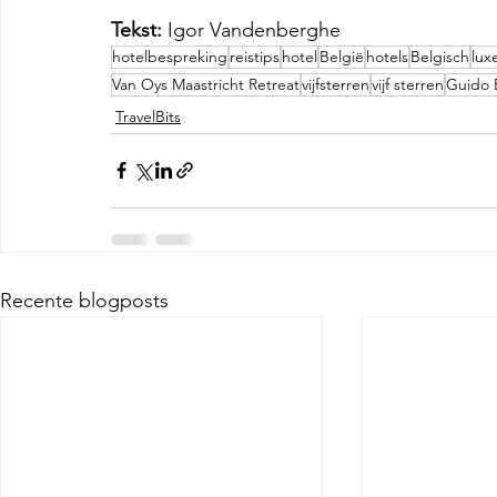
Tekst: 
Igor Vandenberghe
hotelbespreking
reistips
hotel
België
hotels
Belgisch
lux
Van Oys Maastricht Retreat
vijfsterren
vijf sterren
Guido 
TravelBits
Recente blogposts