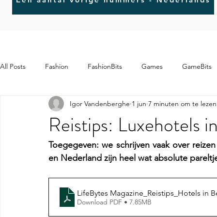
All Posts
Fashion
FashionBits
Games
GameBits
Igor Vandenberghe
1 jun
7 minuten om te lezen
MindBits
ArtBits
Reistips: Luxehotels i
Toegegeven: we schrijven vaak over reizen 
en Nederland zijn heel wat absolute pareltj
LifeBytes Magazine_Reistips_Hotels in B
Download PDF • 7.85MB